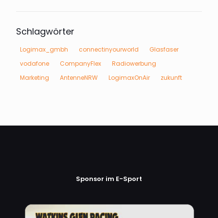
Schlagwörter
Logimax_gmbh
connectinyourworld
Glasfaser
vodafone
CompanyFlex
Radiowerbung
Marketing
AntenneNRW
LogimaxOnAir
zukunft
Sponsor im E-Sport