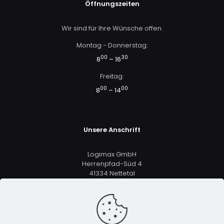
Öffnungszeiten
Wir sind für Ihre Wünsche offen.
Montag - Donnerstag:
00
30
8
– 16
Freitag:
00
00
8
– 14
Unsere Anschrift
Logimax GmbH
Herrenpfad-Süd 4
41334 Nettetal
+49 2161 5633 8801
vertrieb@logimax.de