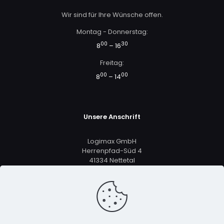
Wir sind für Ihre Wünsche offen.
Montag - Donnerstag:
00
30
8
– 16
Freitag:
00
00
8
– 14
Unsere Anschrift
Logimax GmbH
Herrenpfad-Süd 4
41334 Nettetal
+49 2161 5633 8801
vertrieb@logimax.de