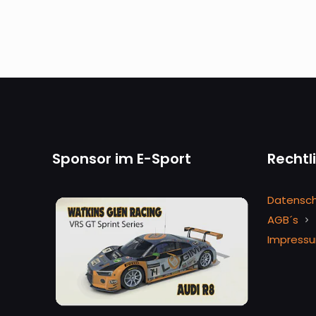
Sponsor im E-Sport
Rechtl
Datensc
AGB´s
Impress