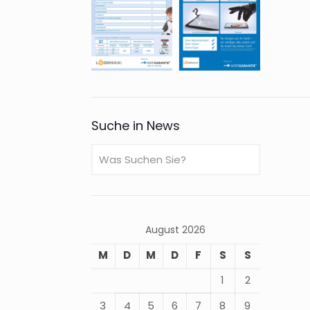
Suche in News
August 2026
M
D
M
D
F
S
S
1
2
3
4
5
6
7
8
9