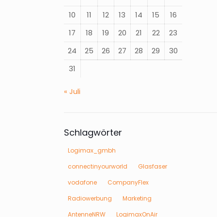
10
11
12
13
14
15
16
17
18
19
20
21
22
23
24
25
26
27
28
29
30
31
« Juli
Schlagwörter
Logimax_gmbh
connectinyourworld
Glasfaser
vodafone
CompanyFlex
Radiowerbung
Marketing
AntenneNRW
LogimaxOnAir