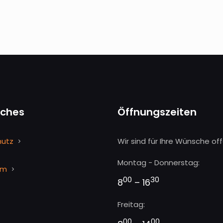
iches
Öffnungszeiten
hutz
Wir sind für Ihre Wünsche off
Montag - Donnerstag:
um
00
30
8
– 16
Freitag:
00
00