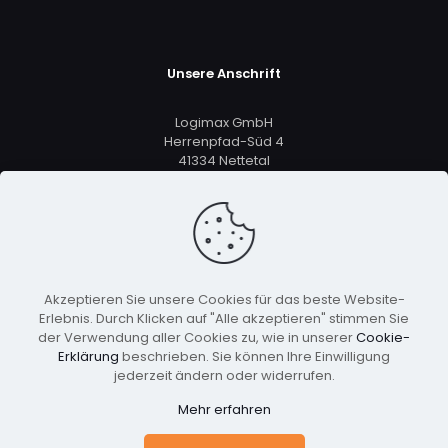
Unsere Anschrift
Logimax GmbH
Herrenpfad-Süd 4
41334 Nettetal
+49 2161 5633 8801
vertrieb@logimax.de
Akzeptieren Sie unsere Cookies für das beste Website-
Erlebnis. Durch Klicken auf "Alle akzeptieren" stimmen Sie
der Verwendung aller Cookies zu, wie in unserer
Cookie-
Erklärung
beschrieben. Sie können Ihre Einwilligung
jederzeit ändern oder widerrufen.
© 2026 Copyright Logimax GmbH, Alle Rechte
Mehr erfahren
Vorbehalten