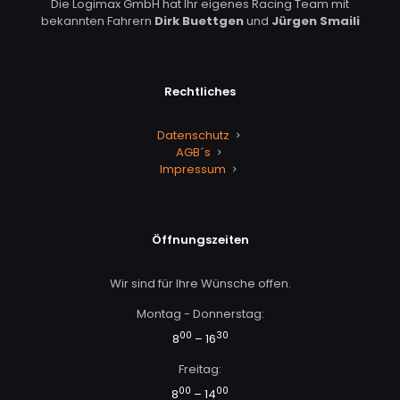
Die Logimax GmbH hat Ihr eigenes Racing Team mit
bekannten Fahrern
Dirk Buettgen
und
Jürgen Smaili
Rechtliches
Datenschutz
AGB´s
Impressum
Öffnungszeiten
Wir sind für Ihre Wünsche offen.
Montag - Donnerstag:
00
30
8
– 16
Freitag:
00
00
8
– 14