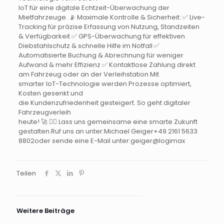
IoT für eine digitale Echtzeit-Überwachung der
Mietfahrzeuge.
📡 Maximale Kontrolle & Sicherheit:
✅ Live-
Tracking für präzise Erfassung von Nutzung, Standzeiten
& Verfügbarkeit
✅ GPS-Überwachung für effektiven
Diebstahlschutz & schnelle Hilfe im Notfall
✅
Automatisierte Buchung & Abrechnung für weniger
Aufwand & mehr Effizienz
✅ Kontaktlose Zahlung direkt
am Fahrzeug oder an der Verleihstation
Mit
smarter IoT-Technologie werden Prozesse optimiert,
Kosten gesenkt und
die Kundenzufriedenheit gesteigert. So geht digitaler
Fahrzeugverleih
heute! 🚀
👉🏼 Lass uns gemeinsame eine smarte Zukunft
gestalten.Ruf uns an unter:Michael Geiger+49 2161 5633
8802oder sende eine E-Mail unter:geiger@logimax
Teilen
Weitere Beiträge