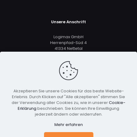
Unsere Anschrift
Logimax GmbH
Herrenpfad-Süd 4
41334 Nettetal
+49 2161 5633 8801
vertrieb@logimax.de
Akzeptieren Sie unsere Cookies für das beste Website-
Erlebnis. Durch Klicken auf "Alle akzeptieren" stimmen Sie
der Verwendung aller Cookies zu, wie in unserer
Cookie-
Erklärung
beschrieben. Sie können Ihre Einwilligung
jederzeit ändern oder widerrufen.
© 2026 Copyright Logimax GmbH, Alle Rechte
Mehr erfahren
Vorbehalten