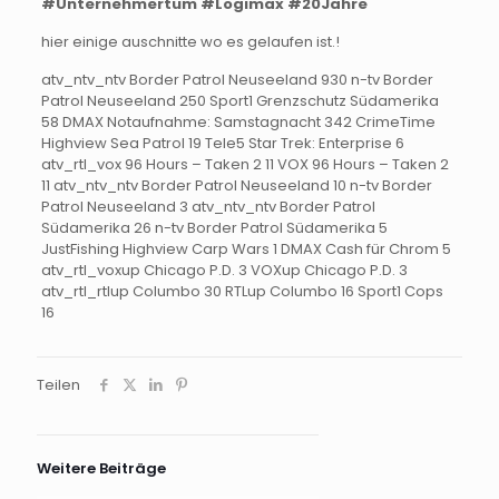
#Unternehmertum
#Logimax
#20Jahre
hier einige auschnitte wo es gelaufen ist.!
atv_ntv_ntv Border Patrol Neuseeland 930 n-tv Border
Patrol Neuseeland 250 Sport1 Grenzschutz Südamerika
58 DMAX Notaufnahme: Samstagnacht 342 CrimeTime
Highview Sea Patrol 19 Tele5 Star Trek: Enterprise 6
atv_rtl_vox 96 Hours – Taken 2 11 VOX 96 Hours – Taken 2
11 atv_ntv_ntv Border Patrol Neuseeland 10 n-tv Border
Patrol Neuseeland 3 atv_ntv_ntv Border Patrol
Südamerika 26 n-tv Border Patrol Südamerika 5
JustFishing Highview Carp Wars 1 DMAX Cash für Chrom 5
atv_rtl_voxup Chicago P.D. 3 VOXup Chicago P.D. 3
atv_rtl_rtlup Columbo 30 RTLup Columbo 16 Sport1 Cops
16
Teilen
Weitere Beiträge