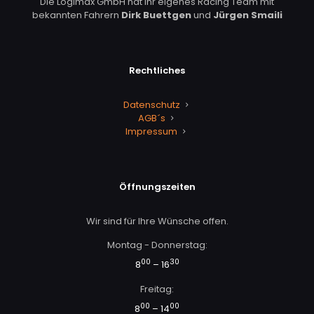
Die Logimax GmbH hat Ihr eigenes Racing Team mit
bekannten Fahrern
Dirk Buettgen
und
Jürgen Smaili
Rechtliches
Datenschutz
AGB´s
Impressum
Öffnungszeiten
Wir sind für Ihre Wünsche offen.
Montag - Donnerstag:
00
30
8
– 16
Freitag:
00
00
8
– 14