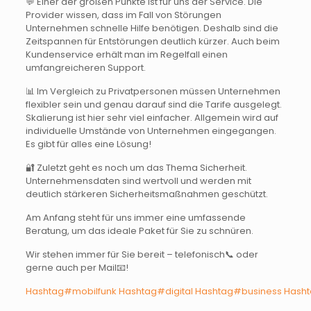
💬 Einer der großen Punkte ist für uns der Service. Die
Provider wissen, dass im Fall von Störungen
Unternehmen schnelle Hilfe benötigen. Deshalb sind die
Zeitspannen für Entstörungen deutlich kürzer. Auch beim
Kundenservice erhält man im Regelfall einen
umfangreicheren Support.
📊 Im Vergleich zu Privatpersonen müssen Unternehmen
flexibler sein und genau darauf sind die Tarife ausgelegt.
Skalierung ist hier sehr viel einfacher. Allgemein wird auf
individuelle Umstände von Unternehmen eingegangen.
Es gibt für alles eine Lösung!
🔐 Zuletzt geht es noch um das Thema Sicherheit.
Unternehmensdaten sind wertvoll und werden mit
deutlich stärkeren Sicherheitsmaßnahmen geschützt.
Am Anfang steht für uns immer eine umfassende
Beratung, um das ideale Paket für Sie zu schnüren.
Wir stehen immer für Sie bereit – telefonisch📞 oder
gerne auch per Mail📧!
Hashtag#mobilfunk
Hashtag#digital
Hashtag#business
Hasht