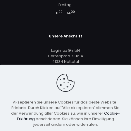
Freitag:
00
00
8
– 14
Unsere Anschrift
Logimax GmbH
Herrenpfad-Süd 4
41334 Nettetal
+49 2161 5633 8801
vertrieb@logimax.de
Akzeptieren Sie unsere Cookies für das beste Website-
Erlebnis. Durch Klicken auf "Alle akzeptieren" stimmen Sie
der Verwendung aller Cookies zu, wie in unserer
Cookie-
Erklärung
beschrieben. Sie können Ihre Einwilligung
jederzeit ändern oder widerrufen.