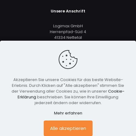
Unsere Anschrift
Logimax GmbH
Herrenpfad-Süd 4
41334 Nettetal
+49 2161 5633 8801
vertrieb@logimax.de
Akzeptieren Sie unsere Cookies für das beste Website-
Erlebnis. Durch Klicken auf "Alle akzeptieren" stimmen Sie
der Verwendung aller Cookies zu, wie in unserer
Cookie-
Erklärung
beschrieben. Sie können Ihre Einwilligung
jederzeit ändern oder widerrufen.
© 2026 Copyright Logimax GmbH, Alle Rechte
Mehr erfahren
Vorbehalten
Alle akzeptieren